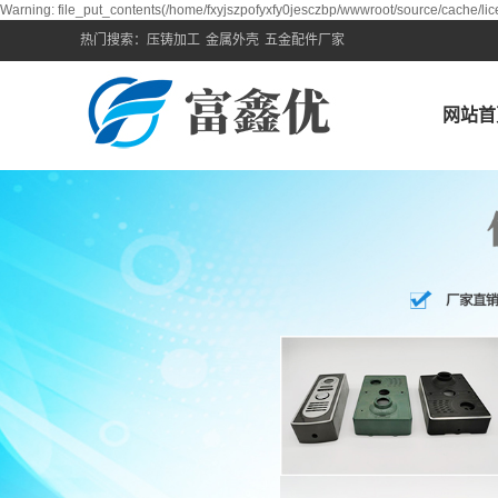
Warning: file_put_contents(/home/fxyjszpofyxfy0jesczbp/wwwroot/source/cache/lic
热门搜索：
压铸加工
金属外壳
五金配件厂家
网站首