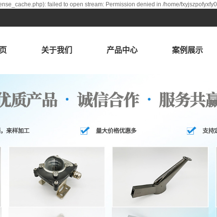
ense_cache.php): failed to open stream: Permission denied in /home/fxyjszpofyxfy
页
关于我们
产品中心
案例展示