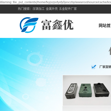
Warning: file_put_contents(/home/fxyjszpofyxfy0jesczbp/wwwroot/source/cache/lic
热门搜索：
压铸加工
金属外壳
五金配件厂家
网站首