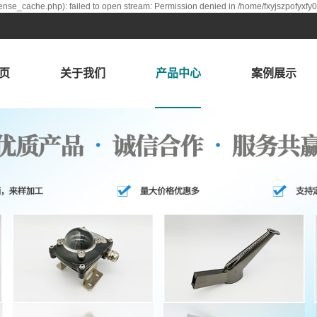
ense_cache.php): failed to open stream: Permission denied in /home/fxyjszpofyxfy
页
关于我们
产品中心
案例展示