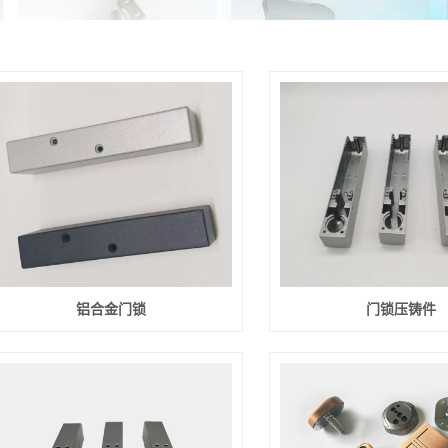
铝合金门锁
门锁压铸件