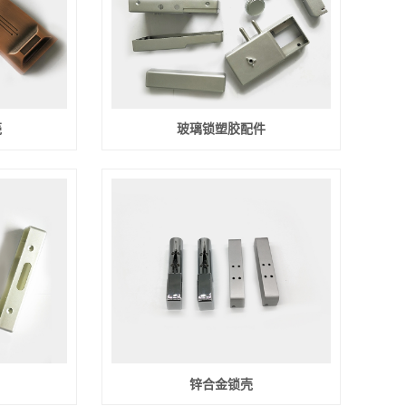
壳
玻璃锁塑胶配件
锌合金锁壳